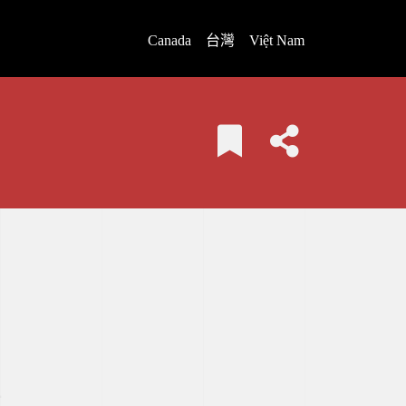
Canada
台灣
Việt Nam
K