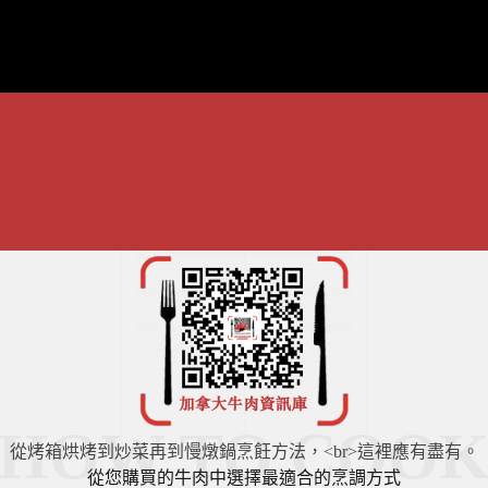
HOW TO COO
從烤箱烘烤到炒菜再到慢燉鍋烹飪方法，<br>這裡應有盡有。
從您購買的牛肉中選擇最適合的烹調方式