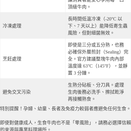
頂級牛肉。
長時間低溫冷凍（-20°C 以
冷凍處理
下、7 天以上）能降低寄生蟲
風險，但對細菌無效。
即使是三分或五分熟，也務
必確保外層煎封（Sealing）完
烹飪處理
全。官方建議整塊牛肉內部
溫度達 63°C（145°F），並靜
置 3 分鐘。
生熟分砧板、分刀具。處理
避免交叉污染
生肉後務必洗手、擦拭乾淨
再接觸熟食。
特別提醒！孕婦、幼童、長者及免疫力較弱者應避免任何生食。
即使對健康成人，生食牛肉也不是「零風險」，請務必選擇信賴
的來源與專業料理場所。