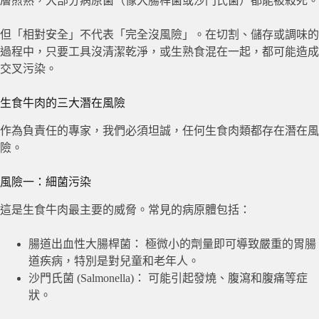
層煎熟，大部分病原菌（像大腸桿菌或沙門氏菌）都能被殺死。
但「相對安全」不代表「完全沒風險」。在切割、儲存或調味的
過程中，只要工具沒清潔乾淨，或生熟食混在一起，都可能造成
交叉污染。
生食牛肉的三大潛在風險
作為負責任的專家，我們必須坦誠，任何生食肉類都存在潛在風
險。
風險一：細菌污染
這是生食牛肉最主要的威脅。常見的病原體包括：
腸道出血性大腸桿菌： 極微小的劑量即可導致嚴重的胃腸
道疾病，特別是對兒童和老年人。
沙門氏菌 (Salmonella)： 可能引起發燒、腹瀉和腹痛等症
狀。