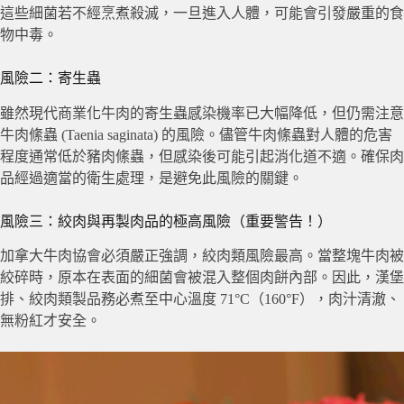
這些細菌若不經烹煮殺滅，一旦進入人體，可能會引發嚴重的食
物中毒。
風險二：寄生蟲
雖然現代商業化牛肉的寄生蟲感染機率已大幅降低，但仍需注意
牛肉絛蟲 (Taenia saginata) 的風險。儘管牛肉絛蟲對人體的危害
程度通常低於豬肉絛蟲，但感染後可能引起消化道不適。確保肉
品經過適當的衛生處理，是避免此風險的關鍵。
風險三：絞肉與再製肉品的極高風險（重要警告！）
加拿大牛肉協會必須嚴正強調，絞肉類風險最高。當整塊牛肉被
絞碎時，原本在表面的細菌會被混入整個肉餅內部。因此，漢堡
排、絞肉類製品務必煮至中心溫度 71°C（160°F），肉汁清澈、
無粉紅才安全。