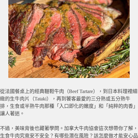
從法國餐桌上的經典韃靼牛肉（Beef Tartare），到日本料理裡細
緻的生牛肉片（Tataki），再到饕客最愛的三分熟或五分熟牛
排，生食或半熟牛肉那種「入口即化的嫩度」和「純粹的肉香」
讓人著迷。
不過，美味背後也藏著學問。加拿大牛肉協會這次想帶你了解，
生食牛肉究竟安不安全？有哪些潛在風險？該怎麼做才能安心品