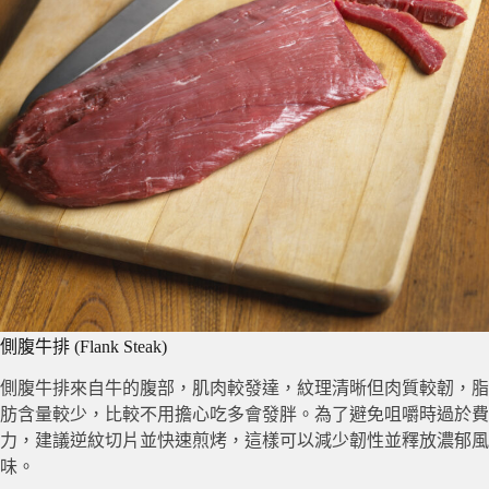
側腹牛排 (Flank Steak)
側腹牛排來自牛的腹部，肌肉較發達，紋理清晰但肉質較韌，脂
肪含量較少，比較不用擔心吃多會發胖。為了避免咀嚼時過於費
力，建議逆紋切片並快速煎烤，這樣可以減少韌性並釋放濃郁風
味。