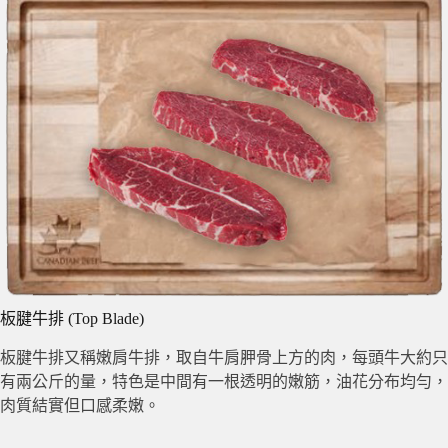
板腱牛排 (Top Blade)
板腱牛排又稱嫩肩牛排，取自牛肩胛骨上方的肉，每頭牛大約只
有兩公斤的量，特色是中間有一根透明的嫩筋，油花分布均勻，
肉質結實但口感柔嫩。