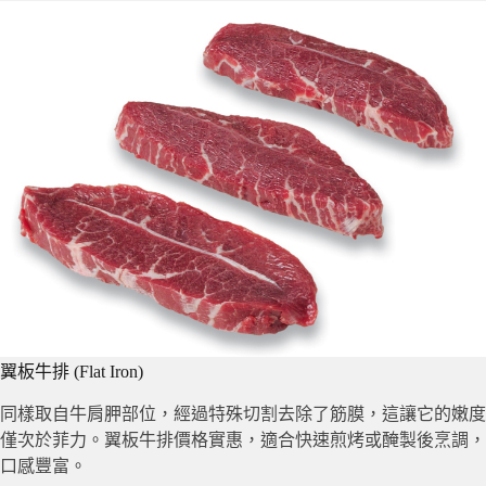
翼板牛排 (Flat Iron)
同樣取自牛肩胛部位，經過特殊切割去除了筋膜，這讓它的嫩度
僅次於菲力。翼板牛排價格實惠，適合快速煎烤或醃製後烹調，
口感豐富。