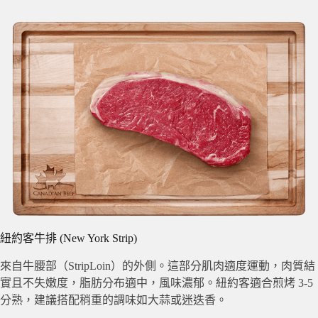
紐約客牛排 (New York Strip)
來自牛腰部（StripLoin）的外側。這部分肌肉適度運動，肉質結
實且不失嫩度，脂肪分布適中，風味濃郁。紐約客適合煎烤 3-5
分熟，建議搭配稍重的調味如大蒜或迷迭香。