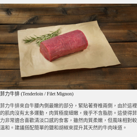
菲力牛排 (Tenderloin / Filet Mignon)
菲力牛排來自牛腰內側最嫩的部分，緊貼著脊椎兩側，由於這裡
的肌肉沒有太多運動，肉質極度細嫩，幾乎不含脂肪。這使得菲
力非常適合喜歡清淡口感的食客，雖然肉質柔嫩，但風味相對較
溫和。建議搭配簡單的鹽和胡椒來提升其天然的牛肉味道。