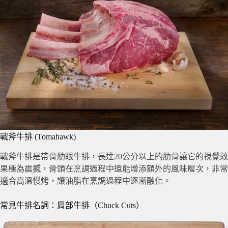
戰斧牛排 (Tomahawk)
戰斧牛排是帶骨肋眼牛排，長達20公分以上的肋骨讓它的視覺效
果極為震撼，骨頭在烹調過程中還能增添額外的風味層次，非常
適合高溫慢烤，讓油脂在烹調過程中逐漸融化。
常見牛排名詞：肩部牛排（Chuck Cuts）