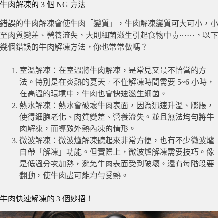
牛肉解凍的 3 個 NG 方法
錯誤的牛肉解凍會使牛肉「變質」，牛肉解凍變質可大可小，小
至肉質變差、營養流失，大則細菌滋生引起食物中毒⋯⋯，以下
幾個錯誤​​的牛肉解凍方法，你也常常做嗎？
室溫解凍：在室溫將牛肉解凍，是常見又最不恰當的方
法。特別是在炎熱的夏天，不僅解凍時間需要 5~6 小時，
在高溫的環境中，牛肉也會快速滋生細菌。
熱水解凍：熱水會破壞牛肉表面，因為迅速升溫、膨脹，
使得細胞老化、肉質變差、營養流失。並且無法均勻將牛
肉解凍，而導致外熱內凍的情形。
微波解凍：微波爐解凍聽起來非常方便，也有不少微波爐
自帶「解凍」功能。但實際上，微波爐解凍需要技巧。像
是低溫分次加熱，避免牛肉表面受到破壞。還有每階段要
翻動，使牛肉盡可能均勻受熱。
牛肉快速解凍的 3 個妙招！