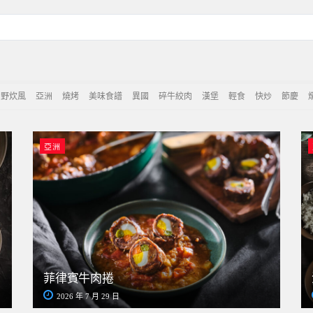
野炊風
亞洲
燒烤
美味食譜
異國
碎牛絞肉
漢堡
輕食
快炒
節慶
亞洲
菲律賓牛肉捲
2026 年 7 月 29 日