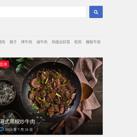
燉肉
親子
烤牛肉
滷牛肉
快速出好菜
乾煎
醃製牛排
亞洲
港式黑椒炒牛肉
2026 年 7 月 29 日