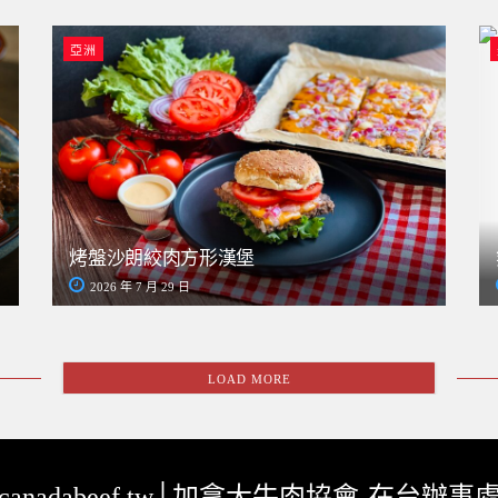
亞洲
烤盤沙朗絞肉方形漢堡
2026 年 7 月 29 日
LOAD MORE
canadabeef.tw│加拿大牛肉協會-在台辦事