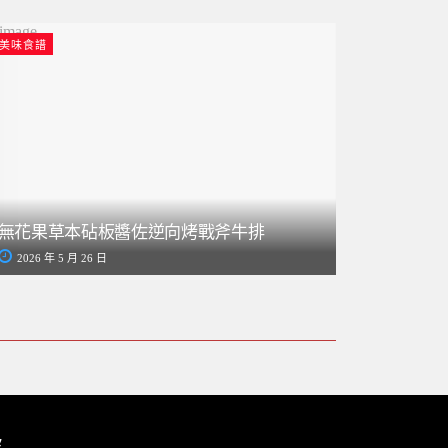
美味食譜
無花果草本砧板醬佐逆向烤戰斧牛排
2026 年 5 月 26 日
處