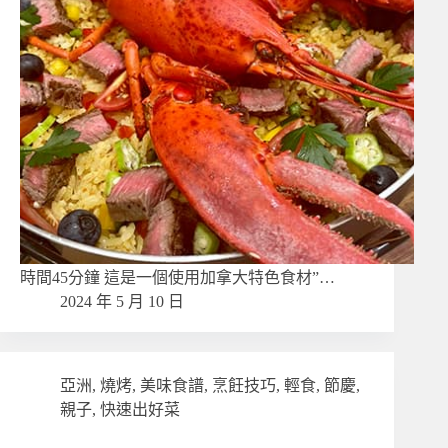
時間45分鐘 這是一個使用加拿大特色食材”…
2024 年 5 月 10 日
亞洲
,
燒烤
,
美味食譜
,
烹飪技巧
,
輕食
,
節慶
,
親子
,
快速出好菜