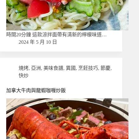
時間20分鐘 這款涼拌面帶有清新的檸檬味道…
2024 年 5 月 10 日
燒烤
,
亞洲
,
美味食譜
,
異國
,
烹飪技巧
,
節慶
,
快炒
加拿大牛肉與龍蝦咖喱炒飯