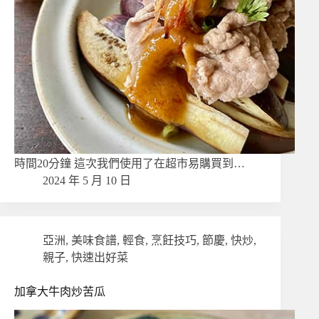
時間20分鐘 這次我們使用了在超市易購買到…
2024 年 5 月 10 日
亞洲
,
美味食譜
,
輕食
,
烹飪技巧
,
節慶
,
快炒
,
親子
,
快速出好菜
加拿大牛肉炒苦瓜