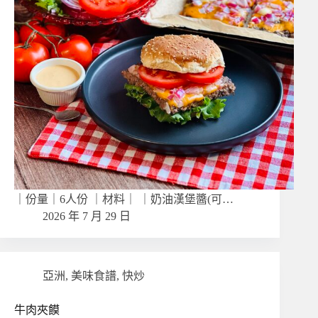
｜份量｜6人份 ｜材料｜ ｜奶油漢堡醬(可…
2026 年 7 月 29 日
亞洲
,
美味食譜
,
快炒
牛肉夾饃