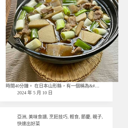
時間40分鐘。 在日本山形縣，有一個稱為&#…
2024 年 5 月 10 日
亞洲
,
美味食譜
,
烹飪技巧
,
輕食
,
節慶
,
親子
,
快速出好菜