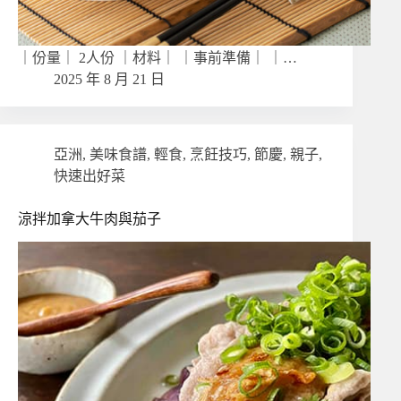
｜份量｜ 2人份 ｜材料｜ ｜事前準備｜ ｜…
2025 年 8 月 21 日
亞洲
,
美味食譜
,
輕食
,
烹飪技巧
,
節慶
,
親子
,
快速出好菜
涼拌加拿大牛肉與茄子