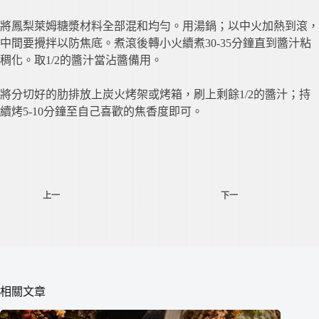
將鳳梨萊姆糖漿材料全部混和均勻。用湯鍋；以中火加熱到滾，
中間要攪拌以防焦底。煮滾後轉小火續煮30-35分鐘直到醬汁粘
稠化。取1/2的醬汁當沾醬備用。
將分切好的肋排放上炭火烤架或烤箱，刷上剩餘1/2的醬汁；持
續烤5-10分鐘至自己喜歡的焦香度即可。
上一
下一
相關文章