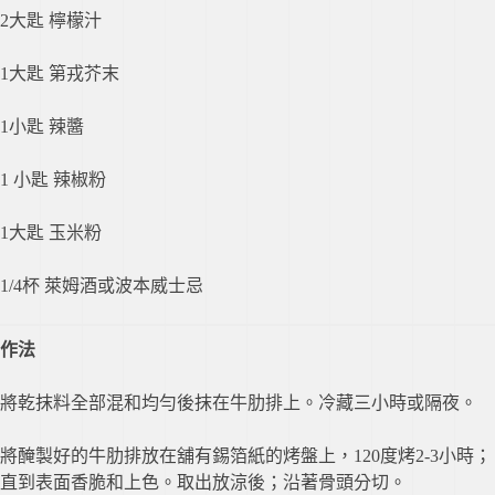
2大匙 檸檬汁
1大匙 第戎芥末
1小匙 辣醬
1 小匙 辣椒粉
1大匙 玉米粉
1/4杯 萊姆酒或波本威士忌
作法
將乾抹料全部混和均勻後抹在牛肋排上。冷藏三小時或隔夜。
將醃製好的牛肋排放在舖有錫箔紙的烤盤上，120度烤2-3小時；
直到表面香脆和上色。取出放涼後；沿著骨頭分切。