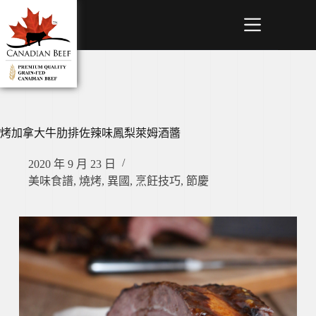
烤加拿大牛肋排佐辣味鳳梨萊姆酒醬
2020 年 9 月 23 日
美味食譜
,
燒烤
,
異國
,
烹飪技巧
,
節慶