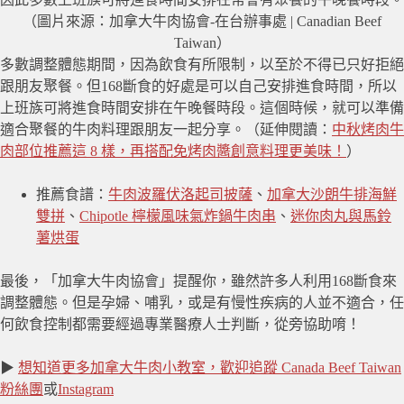
（圖片來源：加拿大牛肉協會-在台辦事處 | Canadian Beef
Taiwan）
多數調整體態期間，因為飲食有所限制，以至於不得已只好拒絕
跟朋友聚餐。但168斷食的好處是可以自己安排進食時間，所以
上班族可將進食時間安排在午晚餐時段。這個時候，就可以準備
適合聚餐的牛肉料理跟朋友一起分享。（延伸閱讀：​​
中秋烤肉牛
肉部位推薦這 8 樣，再搭配免烤肉醬創意料理更美味！
）
推薦食譜：
牛肉波羅伏洛起司披薩
、
加拿大沙朗牛排海鮮
雙拼
、
Chipotle 檸檬風味氣炸鍋牛肉串
、
迷你肉丸與馬鈴
薯烘蛋
最後，「加拿大牛肉協會」提醒你，雖然許多人利用168斷食來
調整體態。但是孕婦、哺乳，或是有慢性疾病的人並不適合，任
何飲食控制都需要經過專業醫療人士判斷，從旁協助唷！
▶
想知道更多加拿大牛肉小教室，歡迎追蹤 Canada Beef Taiwan
粉絲團
或
Instagram