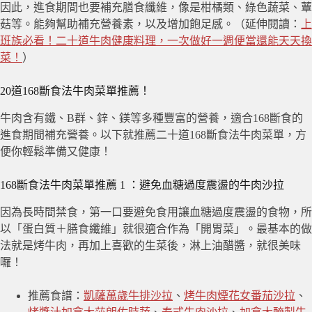
因此，進食期間也要補充膳食纖維，像是柑橘類、綠色蔬菜、蕈
菇等。能夠幫助補充營養素，以及增加飽足感。（延伸閱讀：
上
班族必看！二十道牛肉健康料理，一次做好一週便當還能天天換
菜！
）
20道168斷食法牛肉菜單推薦！
牛肉含有鐵、B群、鋅、鎂等多種豐富的營養，適合168斷食的
進食期間補充營養。以下就推薦二十道168斷食法牛肉菜單，方
便你輕鬆準備又健康！
168斷食法牛肉菜單推薦 1 ：避免血糖過度震盪的牛肉沙拉
因為長時間禁食，第一口要避免食用讓血糖過度震盪的食物，所
以「蛋白質＋膳食纖維」就很適合作為「開胃菜」。最基本的做
法就是烤牛肉，再加上喜歡的生菜後，淋上油醋醬，就很美味
囉！
推薦食譜：
凱薩萬歲牛排沙拉
、
烤牛肉煙花女番茄沙拉
、