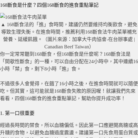
168斷食是什麼？四個168斷食的進食重點筆記
▲ 168斷食法的「進」食時間，建議仍然要維持均衡飲食，避免
導致生理失衡。在進食時間，推薦利用168斷食法牛肉菜單補充
營養、延緩飢餓。（圖片來源：加拿大牛肉協會-在台辦事處 |
Canadian Beef Taiwan）
你一定常常聽到168斷食，但168斷食是什麼呢？168斷食法是
「間歇性斷食」的一種，可以自由分配在24小時中，其中連續16
小時「禁」食，剩下8小時「進」食。
不過很多人會覺得，在餓了16小時之後，在進食時間就可以隨便
吃。但其實，這可能就是168斷食失敗的原因喔！就讓我們先來
看看，四個168斷食的進食重點筆記，幫助你提升成功率！
1. 第一口很重要
經過長時間的禁食，所以血糖偏低。因此第一口應避開高糖或高
升糖的食物，以避免血糖過度震盪。建議第一口先食用蛋白質或