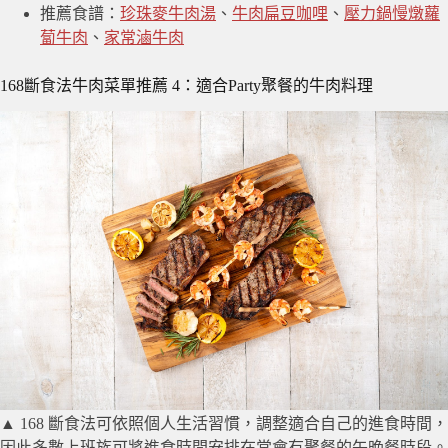
推薦食譜：
珍珠麥牛肉湯
、
牛肉扁豆咖哩
、
壓力鍋慢燉蘿
蔔牛肉
、
家常滷牛肉
168斷食法牛肉菜單推薦 4：適合Party聚餐的牛肉料理
▲ 168 斷食法可依照個人生活習慣，調整適合自己的進食時間，
因此多數上班族可將進食時間安排在常會有聚餐的午晚餐時段。