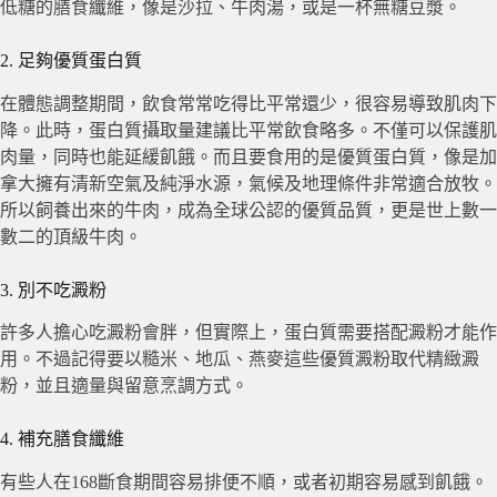
低糖的膳食纖維，像是沙拉、牛肉湯，或是一杯無糖豆漿。
2. 足夠優質蛋白質
在體態調整期間，飲食常常吃得比平常還少，很容易導致肌肉下
降。此時，蛋白質攝取量建議比平常飲食略多。不僅可以保護肌
肉量，同時也能延緩飢餓。而且要食用的是優質蛋白質，像是加
拿大擁有清新空氣及純淨水源，氣候及地理條件非常適合放牧。
所以飼養出來的牛肉，成為全球公認的優質品質，更是世上數一
數二的頂級牛肉。
3. 別不吃澱粉
許多人擔心吃澱粉會胖，但實際上，蛋白質需要搭配澱粉才能作
用。不過記得要以糙米、地瓜、燕麥這些優質澱粉取代精緻澱
粉，並且適量與留意烹調方式。
4. 補充膳食纖維
有些人在168斷食期間容易排便不順，或者初期容易感到飢餓。