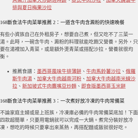
烤醬汁加拿大莎朗佐時蔬
、
泰式牛肉沙拉
、
加拿大醃製牛
排與夏日梅果沙拉
168斷食法牛肉菜單推薦 2：一道含牛肉含澱粉的快速晚餐
有些小資族自己在外租房子，想要自己煮，但又吃不了三菜一
湯。此時，一碗含牛肉、澱粉的料理就能吃飽又營養。另外，只
要在湯裡加入青菜，或是額外燙青菜或搭配沙拉，營養就很均
衡。
推薦食譜：
墨西哥風味牛排薄餅
、
牛肉馬鈴薯沙拉
、
俄羅
斯牛肉湯
、
加拿大牛肉越南河粉
、
加拿大牛肉越南米線沙
拉
、
新加坡式牛肉鷹嘴豆炒麵
、
即食版墨西哥玉米餅
168斷食法牛肉菜單推薦 3：一次煮好放冷凍的牛肉常備菜
不論家庭主婦或是上班族，冷凍庫必備的牛肉常備菜底加！下面
四款超簡單，只要用電鍋就可以完成一大鍋。煮完分裝好放冷
凍，想吃的時候只要拿出來蒸熱，再搭配麵或飯就很好吃。