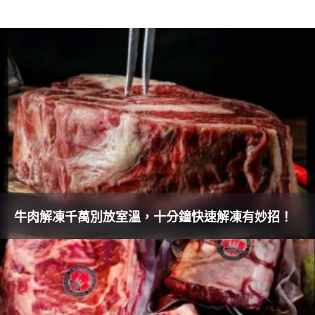
牛肉解凍千萬別放室溫，十分鐘快速解凍有妙招！