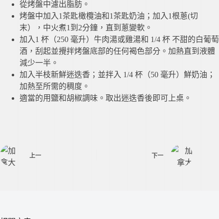
從烤盤中濾出脂肪。
烤盤中加入1茶匙橄欖油和1茶匙奶油；加入1根蔥(切
末），中火煮1到2分鐘，直到蔥變軟。
加入1 杯（250 毫升）牛肉湯或雞湯和 1/4 杯 不甜的白葡萄
酒，刮起並攪拌烤盤底部的任何褐色部分。加熱直到液體
減少一半。
加入半枝新鮮迷迭香；並拌入 1/4 杯（50 毫升）鮮奶油；
加熱至所需的稠度。
適當的用鹽和胡椒調味。取出迷迭香後即可上桌。
上一
下一