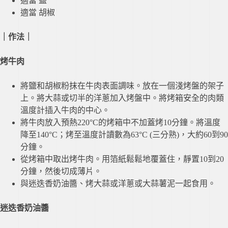
適當 鹽
適當 胡椒
｜作法
｜
烤牛肉
將鹽和胡椒粉抹在牛肉表面調味。放在一個淺烤盤的架子
上。將大蒜或切半的洋蔥加入烤盤中。將烤箱安全的肉類
溫度計插入牛肉的中心。
將牛肉放入預熱220°C的烤箱中不加蓋烤10分鐘。將溫度
降至140°C；烤至溫度計讀數為63°C (三分熟)，大約60到90
分鐘。
從烤箱中取出烤牛肉。用箔紙鬆鬆地覆蓋住，靜置10到20
分鐘，然後切成薄片。
與迷迭香奶油醬、烤大蒜或洋蔥或大蒜薯泥一起食用。
迷迭香奶油醬