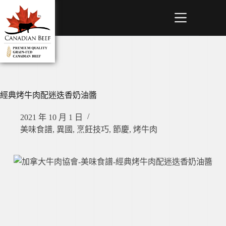
經典烤牛肉配迷迭香奶油醬
2021 年 10 月 1 日
美味食譜
,
異國
,
烹飪技巧
,
節慶
,
烤牛肉