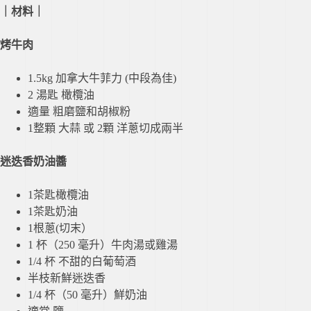
｜材料
｜
烤牛肉
1.5kg 加拿大牛菲力 (中段為佳)
2 湯匙 橄欖油
適量 粗磨鹽和胡椒粉
1整顆 大蒜 或 2顆 洋蔥切成兩半
迷迭香奶油醬
1茶匙橄欖油
1茶匙奶油
1根蔥(切末）
1 杯（250 毫升）牛肉湯或雞湯
1/4 杯 不甜的白葡萄酒
半枝新鮮迷迭香
1/4 杯（50 毫升）鮮奶油