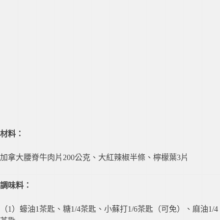
材料：
加拿大腰脊牛肉片200公克、大紅辣椒半條、檸檬葉3片
調味料：
（1）蠔油1茶匙、糖1/4茶匙、小蘇打1/6茶匙（可免）、麻油1/4