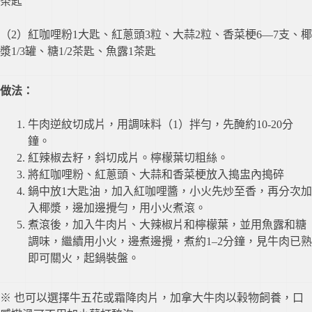
茶匙
（2）紅咖哩粉1大匙、紅蔥頭3粒、大蒜2粒、香菜梗6—7支、椰
漿1/3罐、糖1/2茶匙、魚露1茶匙
做法：
牛肉逆紋切成片，用調味料（1）拌勻，先醃約10-20分
鐘。
紅辣椒去籽，斜切成片。檸檬葉切粗絲。
將紅咖哩粉、紅蔥頭、大蒜和香菜梗放入搗盅內搗碎
鍋中放1大匙油，加入紅咖哩醬，小火先炒至香，再分次加
入椰漿，邊加邊攪勻，用小火煮滾。
煮滾後，加入牛肉片、大辣椒片和檸檬葉，並用魚露和糖
調味，繼續用小火，邊煮邊攪，煮約1–2分鐘，見牛肉已熟
即可關火，起鍋裝盤。
※ 也可以選擇牛五花或霜降肉片，加拿大牛肉以榖物飼養，口