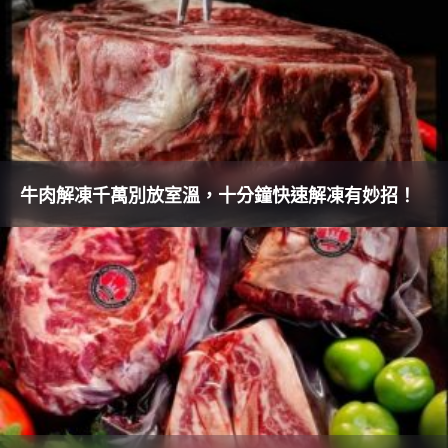
牛肉解凍千萬別放室溫，十分鐘快速解凍有妙招！