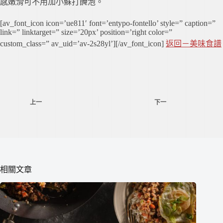
感嫩滑可不用加小蘇打醃泡。
[av_font_icon icon=’ue811′ font=’entypo-fontello’ style=” caption=”
link=” linktarget=” size=’20px’ position=’right color=”
custom_class=” av_uid=’av-2s28yl’][/av_font_icon]
返回－美味食譜
上一
下一
相關文章