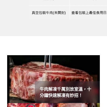
牛肉解凍千萬別放室溫，十
分鐘快速解凍有妙招！