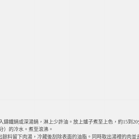
入鑄鐵鍋或深湯鍋，淋上少許油。放上爐子煮至上色，約15到2
分）的冷水。煮至滾沸。
瀝出餘料留下肉湯，冷藏後刮除表面的油脂。同時取出湯裡的肉並