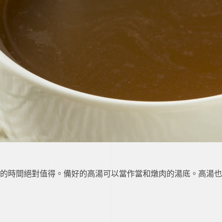
的時間絕對值得。備好的高湯可以當作當和燉肉的湯底。高湯也