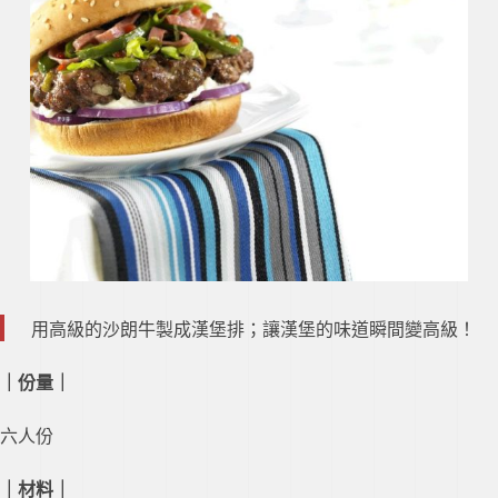
用高級的沙朗牛製成漢堡排；讓漢堡的味道瞬間變高級！
｜份量
｜
六人份
｜材料
｜