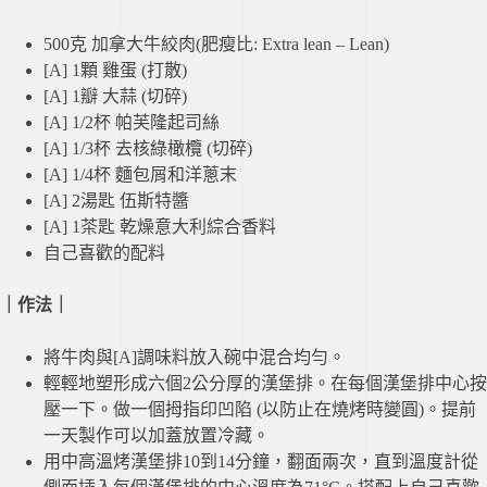
500克 加拿大牛絞肉(肥瘦比: Extra lean – Lean)
[A] 1顆 雞蛋 (打散)
[A] 1瓣 大蒜 (切碎)
[A] 1/2杯 帕芙隆起司絲
[A] 1/3杯 去核綠橄欖 (切碎)
[A] 1/4杯 麵包屑和洋蔥末
[A] 2湯匙 伍斯特醬
[A] 1茶匙 乾燥意大利綜合香料
自己喜歡的配料
｜作法
｜
將牛肉與[A]調味料放入碗中混合均勻。
輕輕地塑形成六個2公分厚的漢堡排。在每個漢堡排中心按
壓一下。做一個拇指印凹陷 (以防止在燒烤時變圓)。提前
一天製作可以加蓋放置冷藏。
用中高溫烤漢堡排10到14分鐘，翻面兩次，直到溫度計從