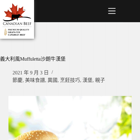
義大利風Muffuletta沙朗牛漢堡
2021 年 9 月 3 日
節慶
,
美味食譜
,
異國
,
烹飪技巧
,
漢堡
,
親子