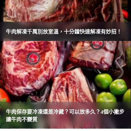
牛肉解凍千萬別放室溫，十分鐘快速解凍有妙招！
牛肉保存要冷凍還是冷藏？可以放多久？4個小撇步
讓牛肉不變質