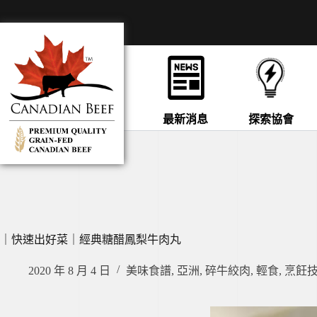
最新消息
探索協會
｜快速出好菜｜經典糖醋鳳梨牛肉丸
2020 年 8 月 4 日
美味食譜
,
亞洲
,
碎牛絞肉
,
輕食
,
烹飪