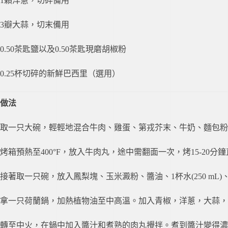
1顆洋蔥，切碎備用
3瓣大蒜，切末備用
0.50茶匙鹽以及0.50茶匙現磨胡椒粉
0.25杯切碎的新鮮巴西里（選用）
做法
取一只大碗，輕輕地混合牛肉、雞蛋、第戎芥末、牛奶、麵包粉和鹽
烤箱預熱至400°F，放入牛肉丸，途中需翻面一次，烤15-20分
接著取一只碗，放入鳳梨塊、玉米澱粉、醬油、1杯水(250 mL
拿一只荷蘭鍋，加熱植物油至中高溫。加入青椒，洋蔥，大蒜，
轉至中火，在鍋中加入醬汁和煮熟的肉丸攪拌。煮到醬汁變得濃厚