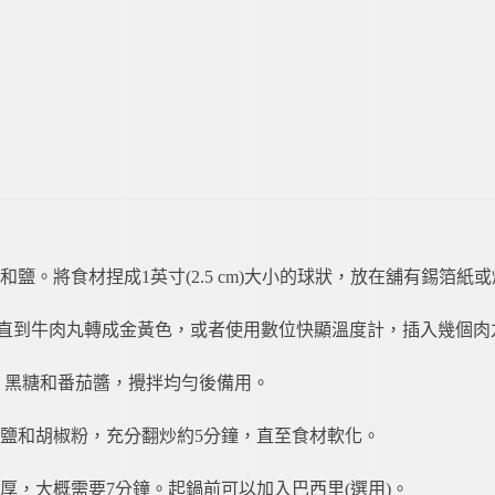
。將食材捏成1英寸(2.5 cm)大小的球狀，放在舖有錫箔紙
鐘直到牛肉丸轉成金黃色，或者使用數位快顯溫度計，插入幾個肉丸量測
)、黑糖和番茄醬，攪拌均勻後備用。
鹽和胡椒粉，充分翻炒約5分鐘，直至食材軟化。
，大概需要7分鐘。起鍋前可以加入巴西里(選用)。