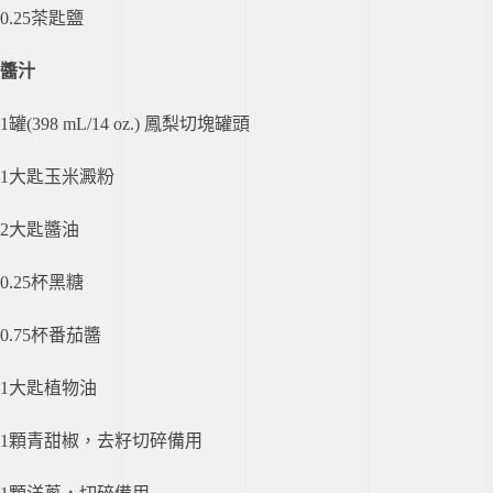
0.25茶匙鹽
醬汁
1罐(398 mL/14 oz.) 鳳梨切塊罐頭
1大匙玉米澱粉
2大匙醬油
0.25杯黑糖
0.75杯番茄醬
1大匙植物油
1顆青甜椒，去籽切碎備用