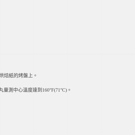
或烘焙紙的烤盤上。
中心溫度達到160°F(71°C)。