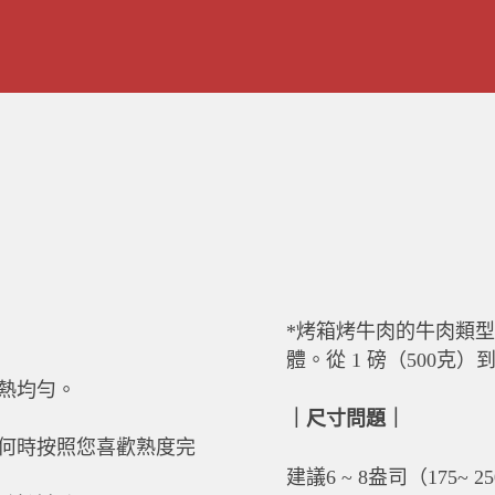
*烤箱烤牛肉的牛肉類
體。從 1 磅（500克）到
熱均勻。
｜尺寸問題｜
何時按照您喜歡熟度完
建議6 ~ 8盎司（175~