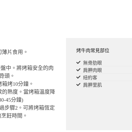
烤牛肉常見部位
切薄片食用。
無骨肋眼
烤盤中。將烤箱安全的肉
肩胛肉眼
骨頭。
紐約客
烤箱烤10分鐘。
肩胛里肌
喜歡的熟度。當烤箱溫度降
-45分鐘)
過步驟2。可將烤箱恆定
%的烹飪時間。