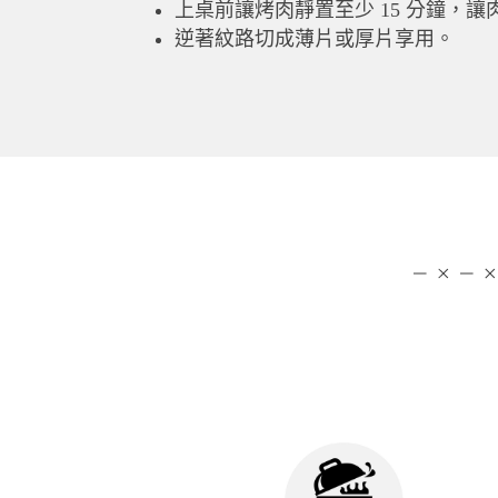
上桌前讓烤肉靜置至少 15 分鐘，
逆著紋路切成薄片或厚片享用。