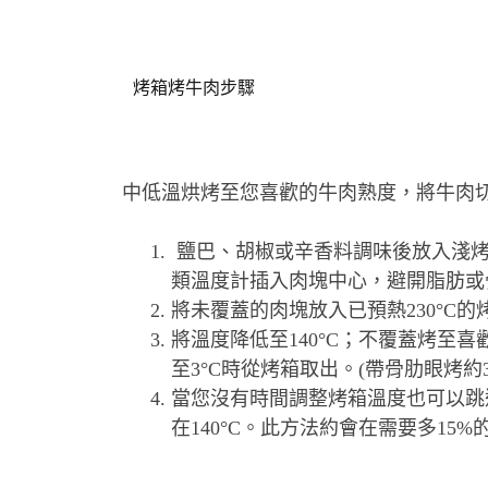
烤箱烤牛肉步驟
中低溫烘烤至您喜歡的牛肉熟度，將牛肉
鹽巴、胡椒或辛香料調味後放入淺
類溫度計插入肉塊中心，避開脂肪或
將未覆蓋的肉塊放入已預熱230°C的
將溫度降低至140°C；不覆蓋烤至
至3°C時從烤箱取出。(帶骨肋眼烤約30
當您沒有時間調整烤箱溫度也可以跳
在140°C。此方法約會在需要多15