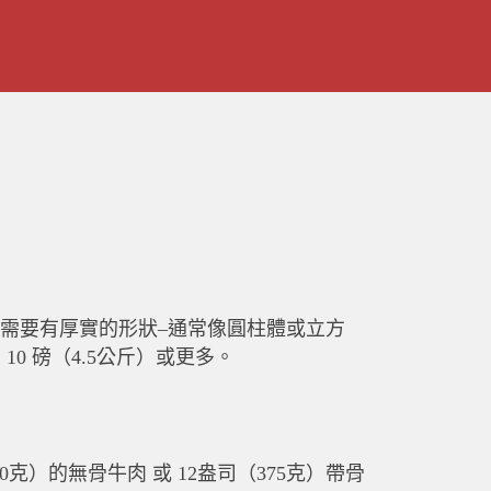
型需要有厚實的形狀–通常像圓柱體或立方
 10 磅（4.5公斤）或更多。
 250克）的無骨牛肉 或 12盎司（375克）帶骨