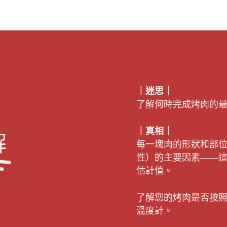
｜迷思｜
了解何時完成烤肉的
｜真相｜
解
每一塊肉的形狀和部
性）的主要因素——
估計值。
了解您的烤肉是否按
溫度計。