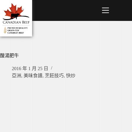
酸湯肥牛
2016 年 1 月 25 日
亞洲
,
美味食譜
,
烹飪技巧
,
快炒