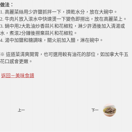
做法：
1. 高麗菜絲用少許鹽抓拌一下，擠乾水分，放在大碗中。
2. 牛肉片放入滾水中快速燙一下變色即撈出，放在高麗菜上。
3. 鍋中用2大匙油炒香蒜片和花椒粒，淋少許酒後加入清湯或
水，煮滾2分鐘後撈棄蒜片和花椒粒。
4. 湯中加鹽和糖調味，關火前加入醋，淋在碗中。
※ 這道菜清爽開胃，也可選用較有油花的部位，如加拿大牛五
花口感會更嫩。
返回－美味食譜
上一
下一